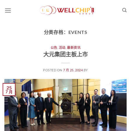
跳
到
内
容
分类存档：
EVENTS
公告
,
活动
,
最新资讯
大元集团主板上市
POSTED ON
7 月 25, 2024
BY
25
7 月